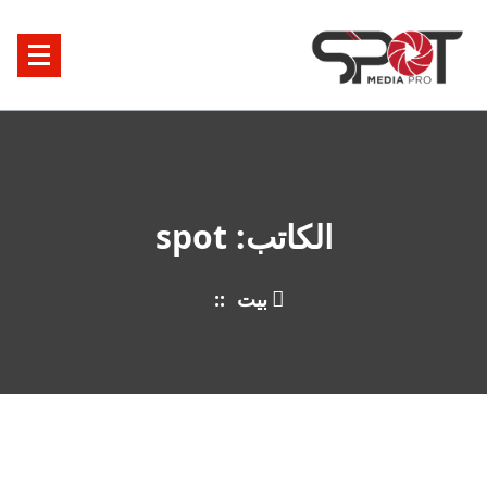
خطى
ى
محتوى
الكاتب: spot
بيت
::