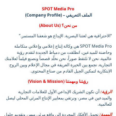
SPOT Media Pro
الملف التعريفي – (Company Profile)
من نحن؟ (About Us)
“الاحترافية هي لغتنا البصرية. الإبداع هو شغفنا المستمر.”
SPOT Media Pro هي وكالة إنتاج إعلامي وإعلاني متكاملة
وحاضنة للمبدعين، انطلقت من دمياط الجديدة لتقدم رؤية
عالمية. نحن لا نلتقط صوراً، نحن نخلّد قصصاً ونصنع فيلماً لعلامتك
التجارية. نجمع بين الخبرة العريقة في مجال الإعلام وبين الروح
الابتكارية لتمكين الجيل القادم من صناع المحتوى.
رؤيتنا ومهمتنا (Vision & Mission)
الرؤية:
أن نكون الشريك الإبداعي الأول للعلامات التجارية
والمبدعين في مصر، ونرتقي بمعايير الإنتاج المرئي المحلي ليصل
للعالمية.
المهمة:
تحويل الأفكار المجردة إلى واقع مرئي مبهر، وتقديم حلول