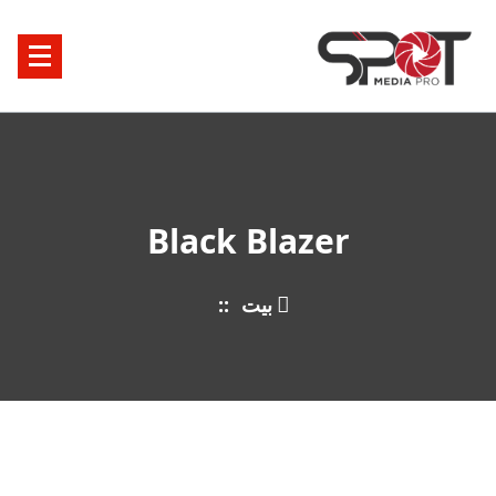
خطى
لى
لمحتوى
Black Blazer
بيت
::