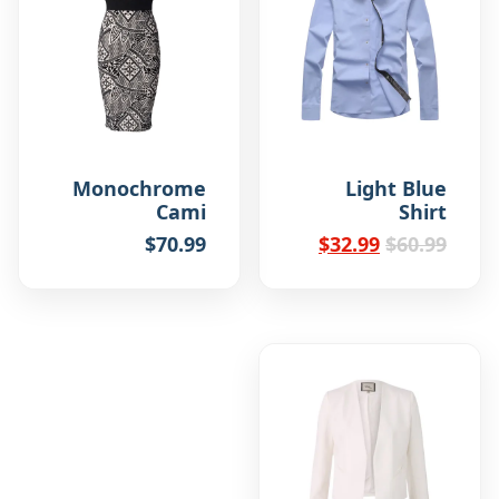
Monochrome
Light Blue
Cami
Shirt
السعر
السعر
$
70.99
$
32.99
$
60.99
الأصلي
الحالي
هو:
هو:
$32.99.
$60.99.