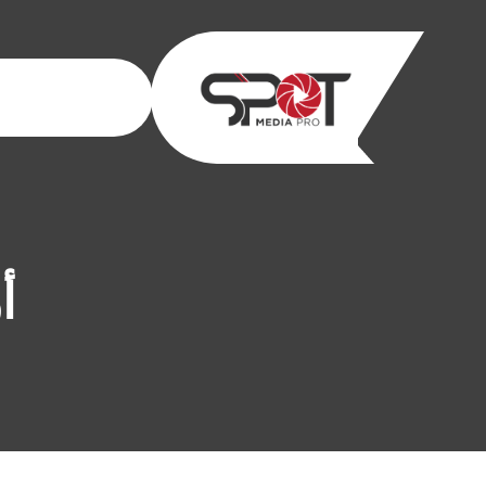
خطى
لى
لمحتوى
أ