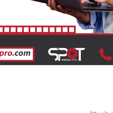
وتربطه بموقعك