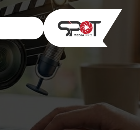
خطى
لى
لمحتوى