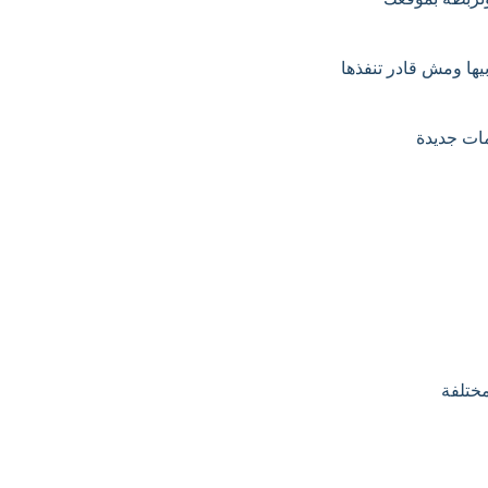
يها ومش قادر تنفذها
مات جديدة
ختلفة