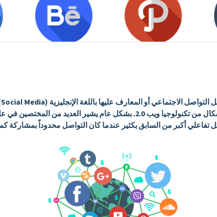
تع
فضاء الإنترنت والتي قد صاحبها ظهور عديد الأشكال من تكنولوجيا ويب 2.0. بشكل ع
ل تفاعلي أكبر من السابق بكثير عندما كان التواصل محدوداً بمشاركة ك