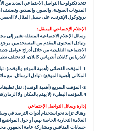
تتخذ تكنولوجيا التواصل الاجتماعي العديد من ال
المدونات الصوتية، والصور، والفيديو، وتصنيف ا
بروتوكول الإنترنت، على سبيل المثال لا الحصر.
الإعلام الإجتماعي المتنقل:
وسائل الإعلام الاجتماعية المتنقلة تشير إلى مج
وتبادل المحتوى المقدم من المستخدمين. يرجع ذل
الاجتماعية التقليدية من خلال أدراج عوامل جدي
لأندرياس كابلان أندرياس كابلان، قد تختلف تطبيق
المكاني (أهمية الموقع) : تبادل الرسائل، مع ملائم
3- المؤقت السريع (أهمية الوقت) : نقل تطبيقات
4.المؤقت البطيء (لا يهتم بالمكان ولا الزمان)نقل تطبيقات الوسائط الاجتماعية التقليدية للأجهزة المحمولة (مثل مشاهدة فيديو يوتيوب أو قراءة من ويكيبيديا)
إدارة وسائل التواصل الإجتماعي
وهناك تزايد نحو استخدام أدوات الترصد في وسائ
العلامة التجارية الخاصة بهم، أو حول المواضيع 
حسابات المنافس ومشاركة عامة الجمهور. مجموع ا