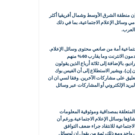
ور الناشئة من وسائل الإعلام الاجتماعية في السياسية وتغيير النظام” ريتا سافرينك (Rita Safranek)، “إن منطقة الشرق الأوسط وشمال أفريقيا أكثر
نهم يشكلون غالبية مستخدمي وسائل الإعلام الاجتماعية، بما في ذلك
جتماعية أمة من صانعي محتوى وسائل الإعلام.
بحسب ما تشير بيانات 2011 مركز بيو للأبحاث (Pew Research)، ما يقارب 80% من البالغين في الولايات المتحدة يستخدمون الانترنت وما يقارب 60% منهم
و، بالإضافة إلى ثلاثة أرباع الذين يقولون
ن إن). ويشير الاستطلاع إلى أن الفيس بوك
لتعليق على مشاركات الآخرين. وفقا لسي ان ان
ها عن طريق البريد الإلكتروني أو المشاركات عبر وسائل
المتعلقة بمصداقية وموثوقية المعلومات
شاؤها بوسائل الإعلام الاجتماعية.ورغم أن
اجتماعية للانتقاد جراء ضعف التوافق
ي واحد ومع ذلك، ثمة من يقول إن لوسائل