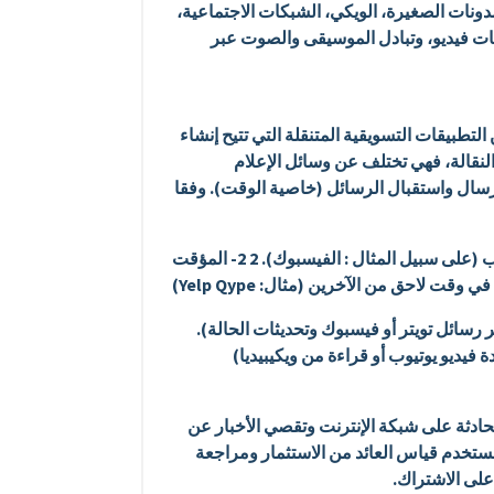
مدونات الصغيرة، الويكي، الشبكات الاجتماعية،
نات فيديو، وتبادل الموسيقى والصوت عبر
لتطبيقات التسويقية المتنقلة التي تتيح إنشاء
النقالة، فهي تختلف عن وسائل الإعلام
 إرسال واستقبال الرسائل (خاصية الوقت). وفقا
1- المؤقت الفضائي (أهمية الموقع والوقت) : تبادل الرسائل مع أهميتها لمكان معين عند نقطة محددة في الوقت المناسب (على سبيل المثال : الفيسبوك). 2 2- المؤقت
 لاحق من الآخرين (مثال: Yelp Qype)
ر رسائل تويتر أو فيسبوك وتحديثات الحالة).
محادثة على شبكة الإنترنت وتقصي الأخبار عن
للمستخدم قياس العائد من الاستثمار ومراجعة
على الاشتراك.