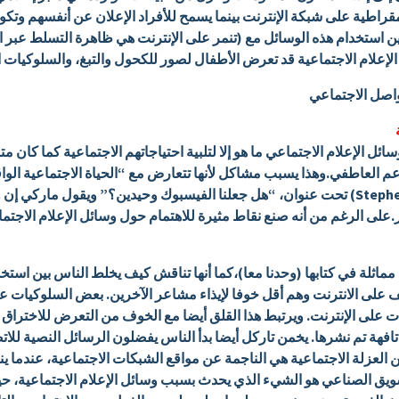
لديمقراطية على شبكة الإنترنت بينما يسمح للأفراد الإعلان عن أنفسهم وت
ة بين استخدام هذه الوسائل مع (تنمر على الإنترنت هي ظاهرة التسلط عب
لإعلام الاجتماعية قد تعرض الأطفال لصور للكحول والتبغ، والسلوكيات 
واصل الاجتماعي
ئل الإعلام الاجتماعي ما هو إلا لتلبية احتياجاتهم الاجتماعية كما كان م
عم العاطفي.وهذا يسبب مشاكل لأنها تتعارض مع “الحياة الاجتماعية الوا
الأطلسي الذي كتبها ستيفن ماركي (Stephen Marche) تحت عنوان، “هل جعلنا الفيسبوك وحيدين؟” و
.على الرغم من أنه صنع نقاط مثيرة للاهتمام حول وسائل الإعلام الاجتماع
Sherr)تستكشف قضايا مماثلة في كتابها (وحدنا معا)،كما أنها تناقش كيف يخلط الناس بي
لى الانترنت وهم أقل خوفا لإيذاء مشاعر الآخرين. بعض السلوكيات عبر 
ت على الإنترنت. ويرتبط هذا القلق أيضا مع الخوف من التعرض للاخترا
تافهة تم نشرها. يخمن تاركل أيضا بدأ الناس يفضلون الرسائل النصية لل
 العزلة الاجتماعية هي الناجمة عن مواقع الشبكات الاجتماعية، عندما ين
ويق الصناعي هو الشيء الذي يحدث بسبب وسائل الإعلام الاجتماعية، ح