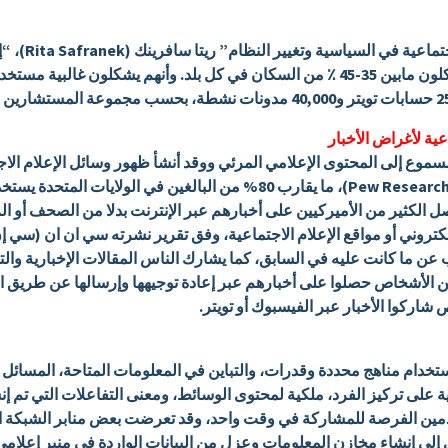
تشير مقالة “د
سكانها من الشباب في العالم، تحت سن 25 يشكلون مابين 35-45 ٪ من السكان في كل بلد. وأ
عية لأغراض الأخبار
سموع إلى المحتوى الإعلامي المرئي ووقد أنشأ ظهور وسائل الإعلام الا
لكثير من الأميركيين على أخبارهم عبر الإنترنت بدلا من الصحف أو الرادي
إلكتروني أو مواقع الإعلام الاجتماعية، وفق تقرير نشرته سي ان ان (سي إ
رب عن ما كانت عليه في السابق، كما يشارك الناس المقالات الإخبارية وا
، وفي عام 2010 احصائية تقول أن 75٪ من الأشخاص حصلوا على أخبارهم عبر إعادة توجيهها وإرسال
ستخدام مناهج محددة وقدرات، والتباين في المعلومات المتاحة، المسائل 
ية على تركيز الفرد، ملكية لمحتوى الوسائط، ومعنى التفاعلات التي تم إن
خدمين الفرصة للمشاركة في وقت واحد، وقد تعرضت بعض منابر الشبكة ال
دى إلى إنشاء مخازن المعلومات وعزل من البيانات الواردة في منبر إعلام