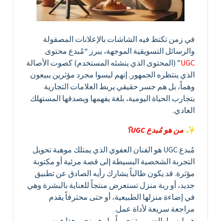
​في زمن تكتظ فيه الشاشات بالإعلانات المصقولة
والرسائل التسويقية الموجهة، يبرز “مُبدع محتوى
UGC
” (المحتوى الذي ينشئه المستخدم) كصوت الأصالة
الذي ينتظره الجمهور. إنهم ليسوا مجرد مؤثرين يبيعون
وهماً، بل هم جسر حقيقي يربط العلامات التجارية
بتجارب الحياة اليومية، بلغة يفهمها ويصدقها المستهلك
العادي.
​✨ من هو مُبدع
UGC
؟
​مُبدع UGC هو الفنان العفوي الذي يمتلك موهبة تحويل
التجربة الشخصية البسيطة إلى قصة مرئية أو مكتوبة
مؤثرة. قد يكون طالباً يشارك رأيه الصادق عن تطبيق
جديد، أو ربة منزل تستعرض منتجاً للعناية بالبشرة وهي
في إضاءة منزلها الطبيعية، أو حتى محترفاً يقدم
مراجعة سريعة لأداة عمل.
​هم ليسوا بالضرورة نجوماً، بل هم نحن. هذا هو سر