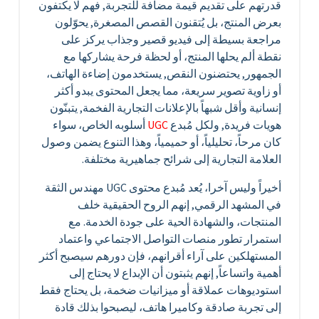
قدرتهم على تقديم قيمة مضافة للتجربة, فهم لا يكتفون
بعرض المنتج، بل يُتقنون القصص المصغرة, يحوّلون
مراجعة بسيطة إلى فيديو قصير وجذاب يركز على
نقطة ألم يحلها المنتج، أو لحظة فرحة يشاركها مع
الجمهور, يحتضنون النقص, يستخدمون إضاءة الهاتف،
أو زاوية تصوير سريعة، مما يجعل المحتوى يبدو أكثر
إنسانية وأقل شبهاً بالإعلانات التجارية الفخمة, يتبنّون
هويات فريدة, ولكل مُبدع
UGC
أسلوبه الخاص، سواء
كان مرحاً، تحليلياً، أو حميمياً، وهذا التنوع يضمن وصول
العلامة التجارية إلى شرائح جماهيرية مختلفة.
​أخيراً وليس آخرا، يُعد مُبدع محتوى UGC مهندس الثقة
في المشهد الرقمي, إنهم الروح الحقيقية خلف
المنتجات، والشهادة الحية على جودة الخدمة. مع
استمرار تطور منصات التواصل الاجتماعي واعتماد
المستهلكين على آراء أقرانهم، فإن دورهم سيصبح أكثر
أهمية واتساعاً, ​إنهم يثبتون أن الإبداع لا يحتاج إلى
استوديوهات عملاقة أو ميزانيات ضخمة، بل يحتاج فقط
إلى تجربة صادقة وكاميرا هاتف، ليصبحوا بذلك قادة