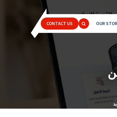
CONTACT US
OUR STO
ن
د