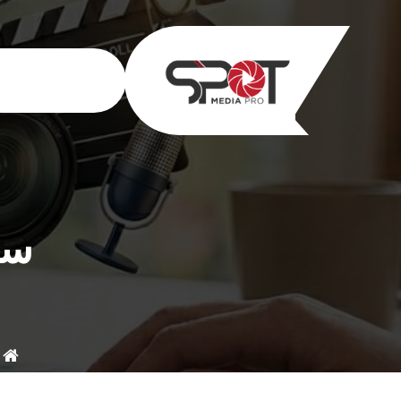
خطى
لى
لمحتوى
سب