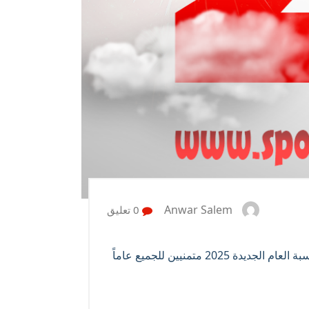
Anwar Salem
0 تعليق
تتقدم سبوت ميديا برو للخدمات الإعلامية والإعلانية بخالص التهاني للشعب المصري عامة والسادة العملاء خاصة بمناسبة العام الجديدة 2025 متمنيين للجميع عاماً