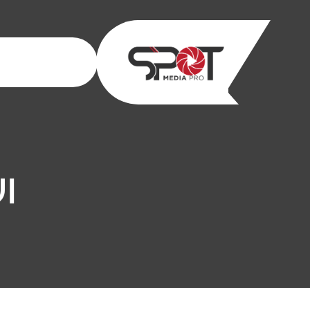
خطى
لى
لمحتوى
ال