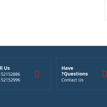
ll Us
Have
Questions?
152152886
152152996
Contact Us