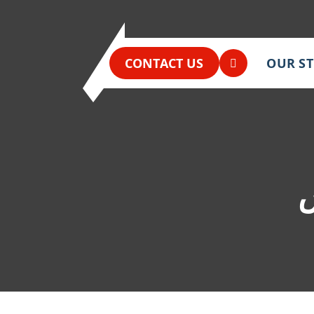
CONTACT US
OUR S
س