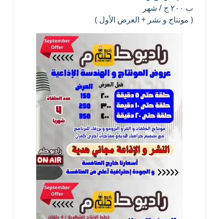
ب ٢٠٠ ج / شهر
( مونتاج و نشر + العرض الأول )