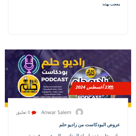
معجب بهذه:
23
أغسطس 2024
Anwar Salem
0 تعليق
عروض البودكاست من راديو حلم
راديو حلم يقدم لهواة الرداديو والموهوبين فرصة