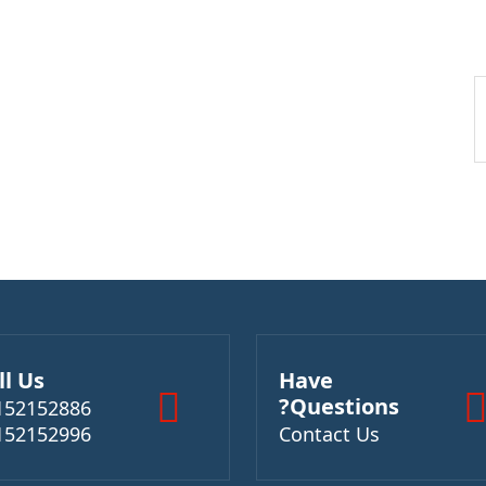
ll Us
Have
Questions?
152152886
152152996
Contact Us