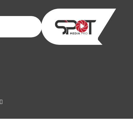
خطى
لى
لمحتوى