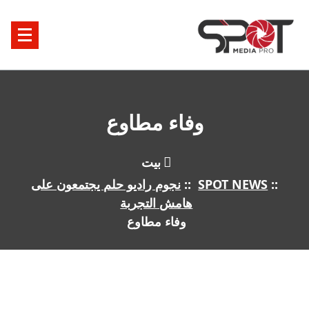
خطى
لى
لمحتوى
وفاء مطاوع
بيت
::
SPOT NEWS
::
نجوم راديو حلم يجتمعون على
هامش التجربة
وفاء مطاوع